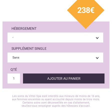
238€
HÉBERGEMENT
SUPPLÉMENT SINGLE
QTÉ
AJOUTER AU PANIER
Les soins du Vittel Spa sont interdits aux mineurs de moins de 16 ans,
aux femmes enceintes ou ayant accouché depuis moins de trois mois.
Certains soins sont déconseillés en cas d'allaitement,
veuillez-vous renseigner auprès des hôtesses d'accueil.