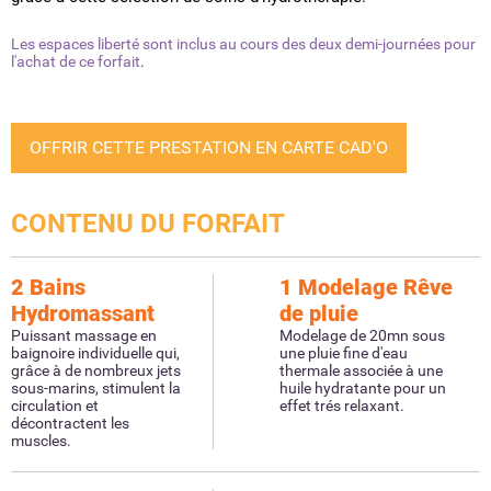
Les espaces liberté sont inclus au cours des deux demi-journées pour
l'achat de ce forfait
.
OFFRIR CETTE PRESTATION EN CARTE CAD'O
CONTENU DU FORFAIT
2 Bains
1 Modelage Rêve
Hydromassant
de pluie
Puissant massage en
Modelage de 20mn sous
baignoire individuelle qui,
une pluie fine d'eau
grâce à de nombreux jets
thermale associée à une
sous-marins, stimulent la
huile hydratante pour un
circulation et
effet trés relaxant.
décontractent les
muscles.