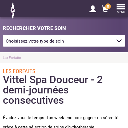
0
Tog
nav
MENU
RECHERCHER VOTRE SOIN
Les Forfaits
LES FORFAITS
Vittel Spa Douceur - 2
demi-journées
consecutives
Évadez-vous le temps d'un week-end pour gagner en sérénité
grâce à cette sélection de soins d'hydrothérapie.