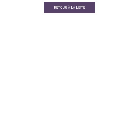
RETOUR À LA LISTE
PARCOURS
CARTES
SENSORIEL
CADEAU
THERMAL