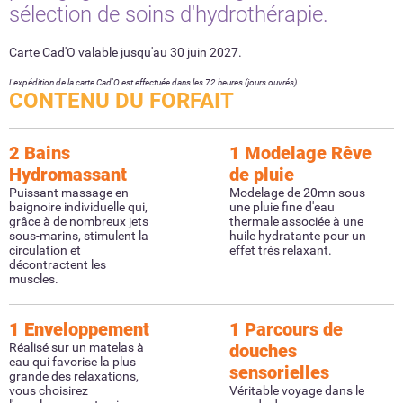
sélection de soins d'hydrothérapie.
Carte Cad'O valable jusqu'au 30 juin 2027.
L'expédition de la carte Cad'O est effectuée dans les 72 heures (jours ouvrés).
CONTENU DU FORFAIT
2 Bains
1 Modelage Rêve
Hydromassant
de pluie
Puissant massage en
Modelage de 20mn sous
baignoire individuelle qui,
une pluie fine d'eau
grâce à de nombreux jets
thermale associée à une
sous-marins, stimulent la
huile hydratante pour un
circulation et
effet trés relaxant.
décontractent les
muscles.
1 Enveloppement
1 Parcours de
Réalisé sur un matelas à
douches
eau qui favorise la plus
sensorielles
grande des relaxations,
vous choisirez
Véritable voyage dans le