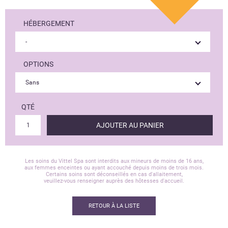
HÉBERGEMENT
OPTIONS
QTÉ
AJOUTER AU PANIER
Les soins du Vittel Spa sont interdits aux mineurs de moins de 16 ans,
aux femmes enceintes ou ayant accouché depuis moins de trois mois.
Certains soins sont déconseillés en cas d'allaitement,
veuillez-vous renseigner auprès des hôtesses d'accueil.
RETOUR À LA LISTE