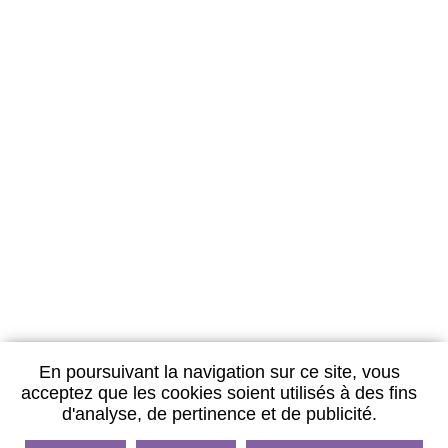
LES
FORFAITS
Pour un séjour de détente
En poursuivant la navigation sur ce site, vous
Renseignements et réservations :
acceptez que les cookies soient utilisés à des fins
Les Thermes de Vittel
BP 106 - 88804 - Vittel cedex
d'analyse, de pertinence et de publicité.
Tél : 03.29.08.76.54
Fax : 03.29.08.76.85