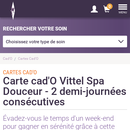
0
Tog
nav
MENU
RECHERCHER VOTRE SOIN
Cad'O
Cartes Cad'O
CARTES CAD'O
Carte cad'O Vittel Spa
Douceur - 2 demi-journées
consécutives
Évadez-vous le temps d'un week-end
pour gagner en sérénité grâce à cette