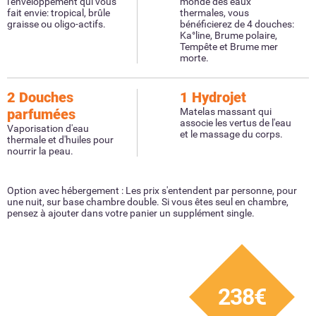
l'enveloppement qui vous
monde des eaux
fait envie: tropical, brûle
thermales, vous
graisse ou oligo-actifs.
bénéficierez de 4 douches:
Ka°line, Brume polaire,
Tempête et Brume mer
morte.
2 Douches
1 Hydrojet
parfumées
Matelas massant qui
associe les vertus de l'eau
Vaporisation d'eau
et le massage du corps.
thermale et d'huiles pour
nourrir la peau.
Option avec hébergement : Les prix s'entendent par personne, pour
une nuit, sur base chambre double. Si vous êtes seul en chambre,
pensez à ajouter dans votre panier un supplément single.
238€