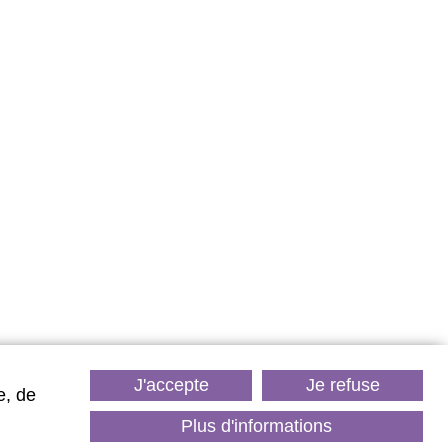
LES
FAITS
our de détente
un programme de soins sur 1 à 5
ournées.
J'accepte
Je refuse
e, de
Plus d'informations
Découvrez
ures thermales
es-vittel.com