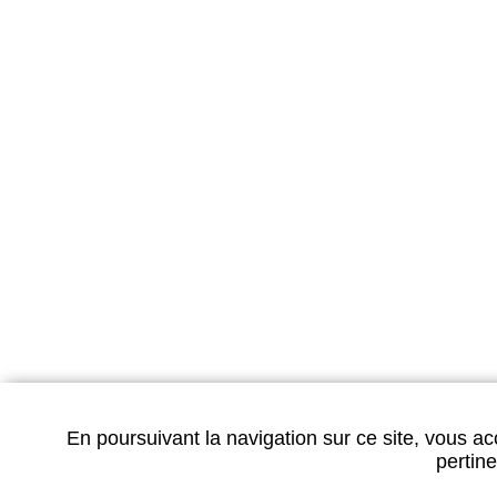
CAR
CAD
Pour toutes le
le Vittel Spa est 
Sélectionnez votre Carte Ca
En poursuivant la navigation sur ce site, vous ac
Renseigneme
pertine
Les Thermes d
BP 106 - 8880
Tél : 03.