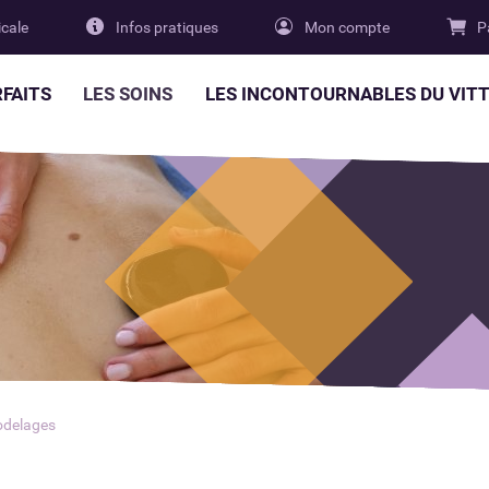
cale
Infos pratiques
Mon compte
P
RFAITS
LES SOINS
LES INCONTOURNABLES DU VITT
delages