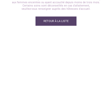
aux femmes enceintes ou ayant accouché depuis moins de trois mois.
Certains soins sont déconseillés en cas d'allaitement,
veuillez-vous renseigner auprès des hôtesses d'accueil.
RETOUR À LA LISTE