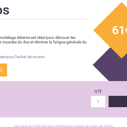
os
61
modelage détente est idéal pour dénouer les
s muscles du dos et éliminer la fatigue générale du
ée-pour l'achat de ce soin.
O
QTÉ
Les soins du Vittel Spa sont interdits aux mineurs de moins de 16 ans,