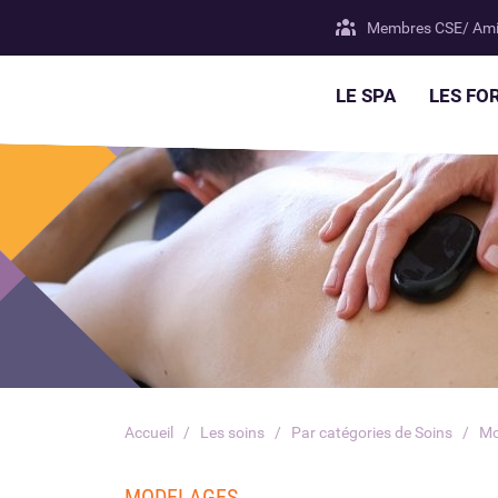
Membres CSE/ Ami
LE SPA
LES FO
Accueil
Les soins
Par catégories de Soins
Mo
MODELAGES