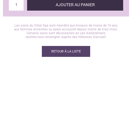
AJOUTER AU PANIER
Les soins du Vittel Spa sont interdits aux mineurs de moins de 16 ans,
aux femmes enceintes ou ayant accouché depuis moins de trois mois.
Certains soins sont déconseillés en cas d'allaitement,
veuillez-vous renseigner auprès des hôtesses d'accueil.
RETOUR À LA LISTE