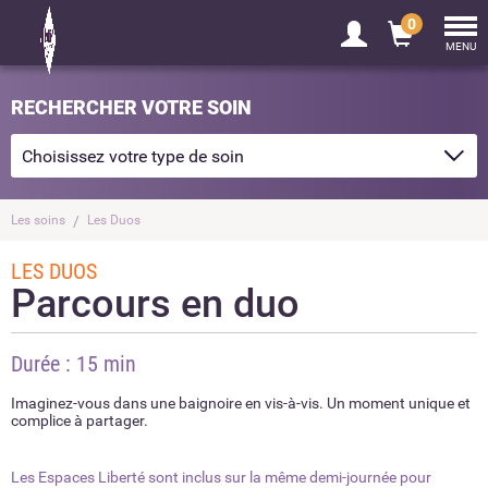
0
Tog
nav
MENU
RECHERCHER VOTRE SOIN
Les soins
Les Duos
LES DUOS
Parcours en duo
Durée : 15 min
Imaginez-vous dans une baignoire en vis-à-vis. Un moment unique et
complice à partager.
Les Espaces Liberté sont inclus sur la même demi-journée pour