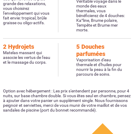
Véritable voyage dans le
grande des relaxations,
monde des eaux
vous choisirez
thermales, vous
l'enveloppement qui vous
bénéficierez de 4 douches:
fait envie: tropical, brûle
Ka°line, Brume polaire,
graisse ou oligo-actifs.
Tempête et Brume mer
morte.
2 Hydrojets
5 Douches
Matelas massant qui
parfumées
associe les vertus de l'eau
Vaporisation d'eau
et le massage du corps.
thermale et d'huiles pour
nourrir la peau à la fin du
parcours de soins.
Option avec hébergement : Les prix s'entendent par personne, pour 4
nuits, sur base chambre double. Si vous êtes seul en chambre, pensez
à ajouter dans votre panier un supplément single. Nous fournissons
peignoir et serviettes, merci de vous munir de votre maillot et de vos
sandales de piscine (port du bonnet recommandé).