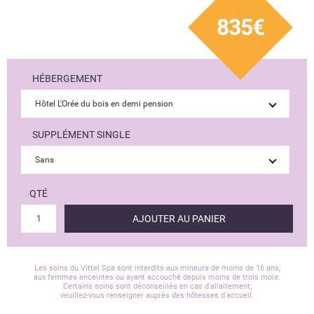
835€
HÉBERGEMENT
SUPPLÉMENT SINGLE
QTÉ
AJOUTER AU PANIER
Les soins du Vittel Spa sont interdits aux mineurs de moins de 16 ans,
aux femmes enceintes ou ayant accouché depuis moins de trois mois.
Certains soins sont déconseillés en cas d'allaitement,
veuillez-vous renseigner auprès des hôtesses d'accueil.