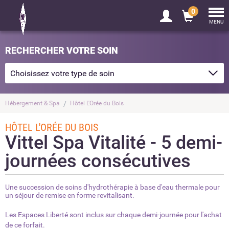
0
Tog
nav
MENU
RECHERCHER VOTRE SOIN
Hébergement & Spa
Hôtel L'Orée du Bois
HÔTEL L'ORÉE DU BOIS
Vittel Spa Vitalité - 5 demi-
journées consécutives
Une succession de soins d'hydrothérapie à base d'eau thermale pour
un séjour de remise en forme revitalisant.
Les Espaces Liberté sont inclus sur chaque demi-journée pour l'achat
de ce forfait.