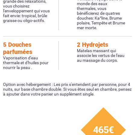
grande des relaxations,
monde des eaux
vous choisirez
thermales, vous
l'enveloppement qui vous
bénéficierez de quatres
fait envie: tropical, brûle
douches: Ka°line, Brume
graisse ou oligo-actifs.
polaire, Tempête et Brume
mer morte.
5 Douches
2 Hydrojets
parfumées
Matelas massant qui
associe les vertus de l'eau
Vaporisation d'eau
au massage du corps.
thermale et d'huiles pour
nourrir la peau .
Option avec hébergement : Les prix s'entendent par personne, pour 4
nuits, sur base chambre double. Si vous êtes seul en chambre, pensez
à ajouter dans votre panier un supplément single.
465€