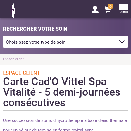
0
Tog
nav
MENU
RECHERCHER VOTRE SOIN
Espace client
ESPACE CLIENT
Carte Cad'O Vittel Spa
Vitalité - 5 demi-journées
consécutives
Une succession de soins d'hydrothérapie à base d'eau thermale
pour un séjour de remise en forme revitalisant.