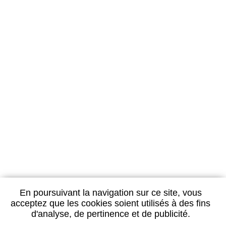
LES
FORFAITS
Pour un séjour de détente
En poursuivant la navigation sur ce site, vous
Renseignements et réservations :
acceptez que les cookies soient utilisés à des fins
Les Thermes de Vittel
BP 106 - 88804 - Vittel cedex
d'analyse, de pertinence et de publicité.
Tél : 03.29.08.76.54
Fax : 03.29.08.76.85