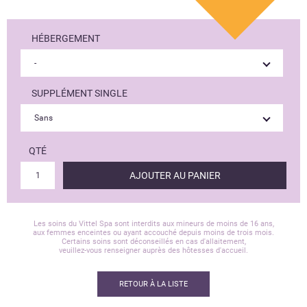
HÉBERGEMENT
SUPPLÉMENT SINGLE
QTÉ
AJOUTER AU PANIER
Les soins du Vittel Spa sont interdits aux mineurs de moins de 16 ans,
aux femmes enceintes ou ayant accouché depuis moins de trois mois.
Certains soins sont déconseillés en cas d'allaitement,
veuillez-vous renseigner auprès des hôtesses d'accueil.
RETOUR À LA LISTE