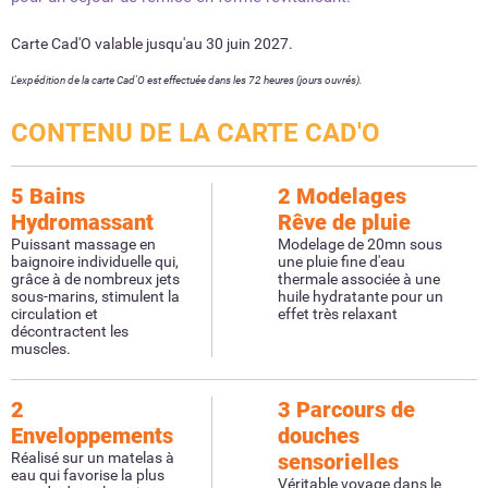
Carte Cad'O valable jusqu'au 30 juin 2027.
L'expédition de la carte Cad'O est effectuée dans les 72 heures (jours ouvrés).
CONTENU DE LA CARTE CAD'O
5 Bains
2 Modelages
Hydromassant
Rêve de pluie
Puissant massage en
Modelage de 20mn sous
baignoire individuelle qui,
une pluie fine d'eau
grâce à de nombreux jets
thermale associée à une
sous-marins, stimulent la
huile hydratante pour un
circulation et
effet très relaxant
décontractent les
muscles.
2
3 Parcours de
Enveloppements
douches
Réalisé sur un matelas à
sensorielles
eau qui favorise la plus
Véritable voyage dans le