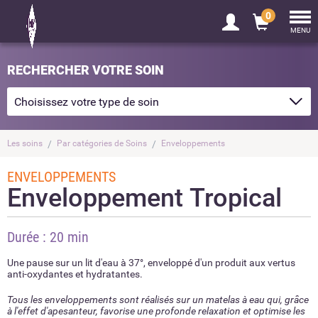
0
Tog
nav
MENU
RECHERCHER VOTRE SOIN
Les soins
Par catégories de Soins
Enveloppements
ENVELOPPEMENTS
Enveloppement Tropical
Durée : 20 min
Une pause sur un lit d'eau à 37°, enveloppé d'un produit aux vertus
anti-oxydantes et hydratantes.
Tous les enveloppements sont réalisés sur un matelas à eau qui, grâce
à l'effet d'apesanteur, favorise une profonde relaxation et optimise les