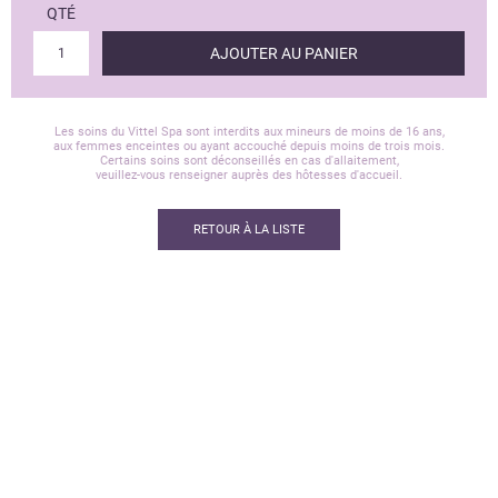
QTÉ
AJOUTER AU PANIER
Les soins du Vittel Spa sont interdits aux mineurs de moins de 16 ans,
aux femmes enceintes ou ayant accouché depuis moins de trois mois.
Certains soins sont déconseillés en cas d'allaitement,
veuillez-vous renseigner auprès des hôtesses d'accueil.
RETOUR À LA LISTE