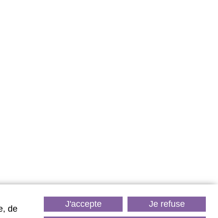
LES
FAITS
our de détente
un programme de soins sur 1 à 5
ournées.
J'accepte
Je refuse
e, de