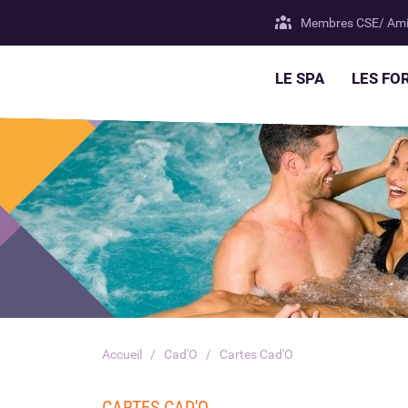
Membres CSE/ Ami
LE SPA
LES FO
Accueil
Cad'O
Cartes Cad'O
CARTES CAD'O