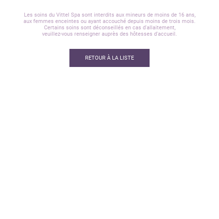
Les soins du Vittel Spa sont interdits aux mineurs de moins de 16 ans,
aux femmes enceintes ou ayant accouché depuis moins de trois mois.
Certains soins sont déconseillés en cas d'allaitement,
veuillez-vous renseigner auprès des hôtesses d'accueil.
RETOUR À LA LISTE