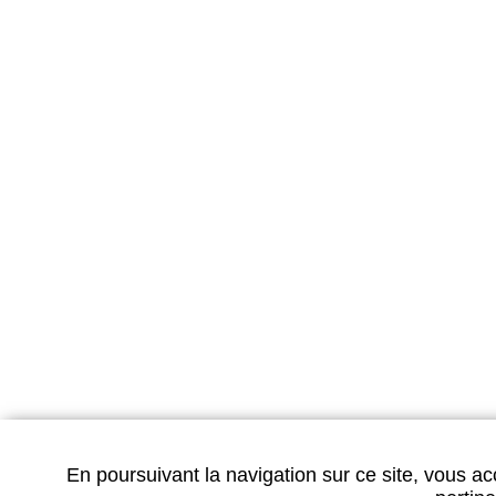
CAR
CAD
Pour toutes le
le Vittel Spa est 
Sélectionnez votre Carte Ca
En poursuivant la navigation sur ce site, vous ac
Renseigneme